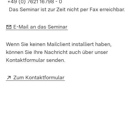
+49 (0) 7621 16798 - 0
Das Seminar ist zur Zeit nicht per Fax erreichbar.
E-Mail:
(Öffnet in neuem Fenster)
E-Mail an das Seminar
Wenn Sie keinen Mailclient installiert haben,
können Sie Ihre Nachricht auch über unser
Kontaktformular senden.
Extern:
(Öffnet in neuem Fenster)
Zum Kontaktformular